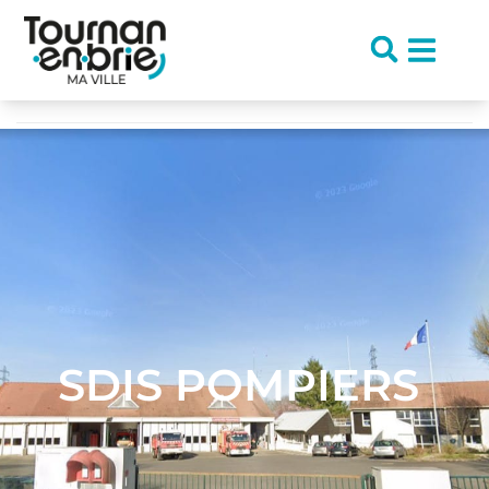
contenu
principal
Accueil
/
Tournan Ma Ville
/
Autres structures
/
SDIS Pompiers
SDIS POMPIERS