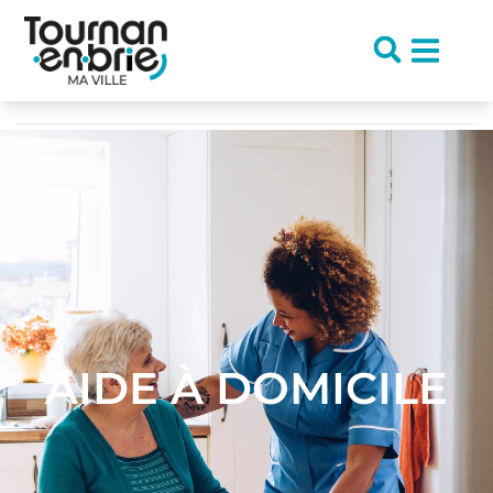
contenu
principal
Accueil
/
Actualités santé, solidarité et social
/
Autonomie
/
Aide à domicile
AIDE À DOMICILE