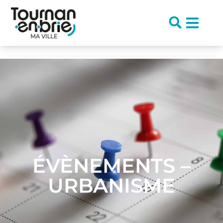
contenu
principal
Accueil
/
Urbanisme & cadre de vie
/
Évènements – Urbanisme
ÉVÈNEMENTS –
URBANISME